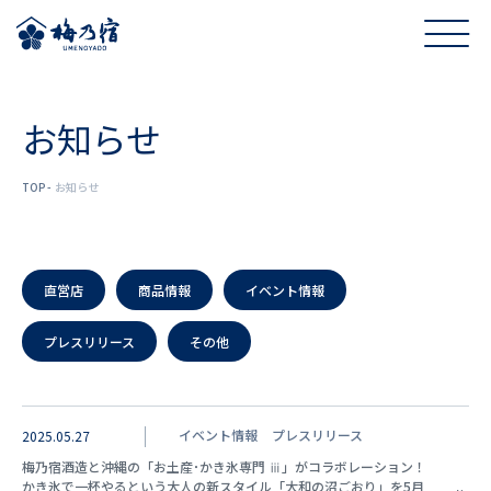
お知らせ
TOP
お知らせ
直営店
商品情報
イベント情報
プレスリリース
その他
イベント情報
プレスリリース
2025.05.27
梅乃宿酒造と沖縄の「お土産･かき氷専門 ⅲ」がコラボレーション！
かき氷で一杯やるという大人の新スタイル「大和の沼ごおり」を5月