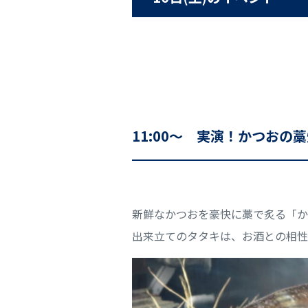
11:00～ 実演！かつおの
新鮮なかつおを豪快に藁で炙る「か
出来立てのタタキは、お酒との相性