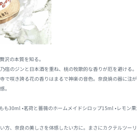
贅沢の本質を知る。
乃宿のジンと日本酒を重ね、桃の牧歌的な香りが厄を避ける。
寺で咲き誇る花の香りはまるで神楽の音色。奈良焼の器に注が
感。
らごし もも30ml •茗荷と薔薇のホームメイドシロップ15ml •レモン果
い方、奈良の美しさを体感したい方に。まさにカクテルツーリ