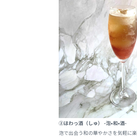
②ほわっ酒（しゅ） -泡•和•酒-
泡で出会う和の華やかさを気軽に楽