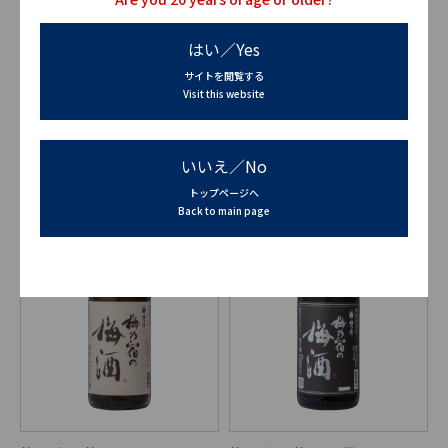
はい／Yes
サイトを閲覧する
Visit this website
果本酒 麝香葡萄
果本酒 茘枝
いいえ／No
トップページへ
Back to main page