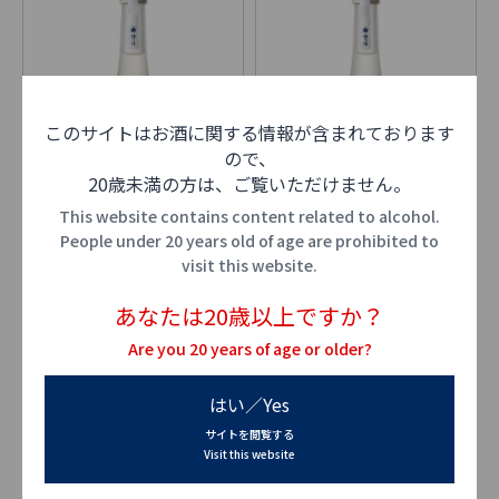
このサイトはお酒に関する情報が含まれております
ので、
20歳未満の方は、ご覧いただけません。
This website contains content related to alcohol.
People under 20 years old of age are prohibited to
visit this website.
果本酒 麝香葡萄
果本酒 茘枝
あなたは20歳以上ですか？
Are you 20 years of age or older?
はい／Yes
サイトを閲覧する
Visit this website