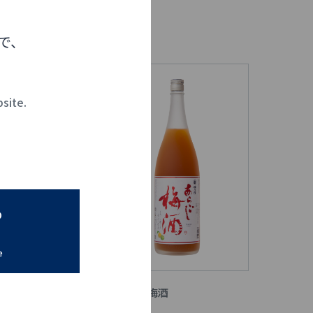
で、
bsite.
o
e
酒 黒ラベル
あらごし梅酒