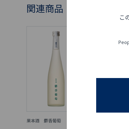
関連商品
こ
Peopl
果本酒 麝香葡萄
果本酒 茘枝