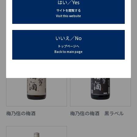
はい／Yes
果本酒 麝香葡萄
果本酒 茘枝
サイトを閲覧する
Visit this website
いいえ／No
トップページへ
Back to main page
梅乃宿の梅酒
梅乃宿の梅酒 黒ラベル