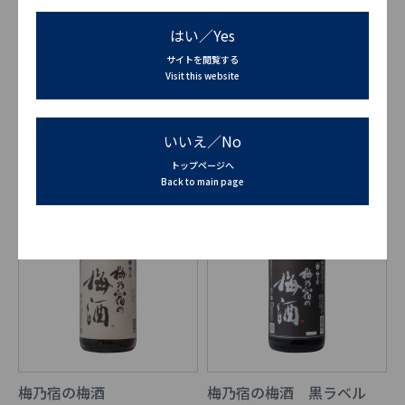
はい／Yes
サイトを閲覧する
果本酒 麝香葡萄
果本酒 茘枝
Visit this website
いいえ／No
トップページへ
Back to main page
梅乃宿の梅酒
梅乃宿の梅酒 黒ラベル