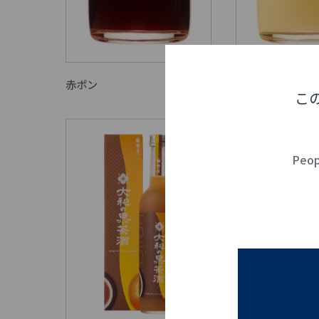
赤ポン
白ポン
こ
Peopl