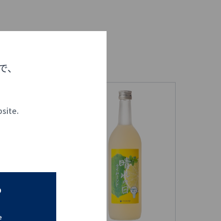
で、
bsite.
o
e