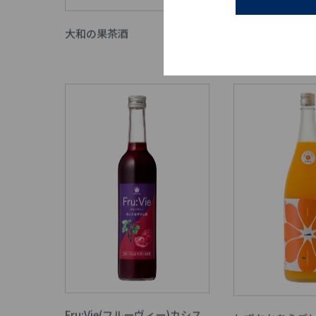
大和の果茶酒
甘くておいしい
Fru:Vie(フルーヴィー)カシス