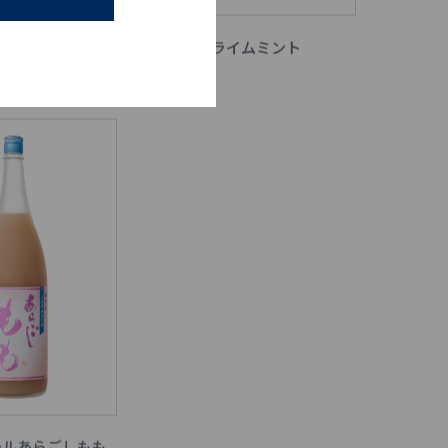
モン
晴れの日ライムミント
ールあらごしもも